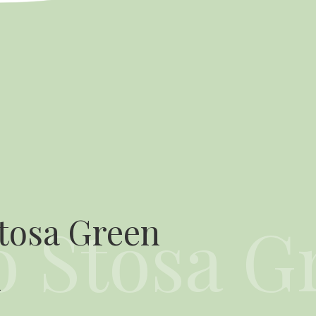
tosa Green
k