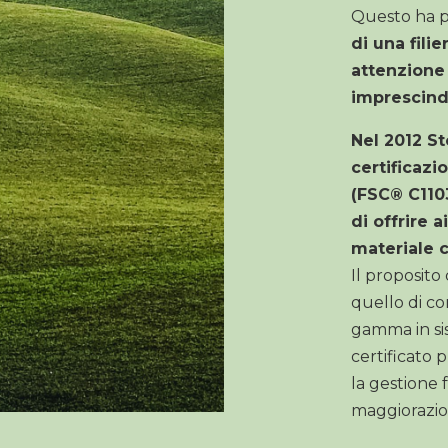
Questo ha p
di una fil
attenzione
imprescindi
Nel 2012 St
certificazi
(FSC® C110
di offrire a
materiale c
Il proposit
quello di con
gamma in sis
certificato 
la gestione 
maggiorazion