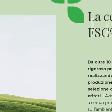
La c
FSC
Da oltre 10
rigoroso pr
realizzando
produzione
selezione d
criteri
. L’A
a come i pro
sull’ambient