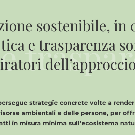
ione sostenibile, in c
etica e trasparenza s
piratori dell’approccio
persegue strategie concrete volte a rende
 risorse ambientali e delle persone, per off
tti in misura minima sull’ecosistema nat