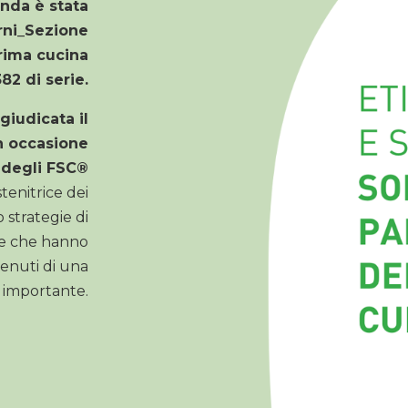
enda è stata
rni_Sezione
rima cucina
382
di serie.
giudicata il
n occasione
 degli FSC
®
stenitrice dei
 strategie di
ive che hanno
enuti di una
ì importante.