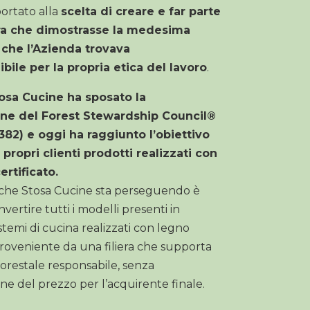
ortato alla
scelta di creare e far parte
iera che dimostrasse la medesima
 che l’Azienda trovava
bile per la propria etica del lavoro
.
osa Cucine ha sposato la
one del Forest Stewardship Council
®
382
) e oggi ha raggiunto l’obiettivo
i propri clienti prodotti realizzati con
ertificato.
o che Stosa Cucine sta perseguendo è
vertire tutti i modelli presenti in
temi di cucina realizzati con legno
proveniente da una filiera che supporta
forestale responsabile, senza
e del prezzo per l’acquirente finale.