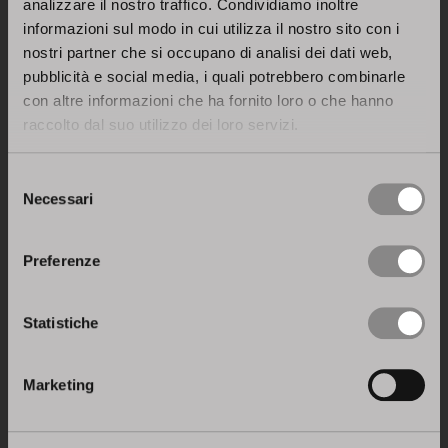
analizzare il nostro traffico. Condividiamo inoltre
informazioni sul modo in cui utilizza il nostro sito con i
Seleziona la provincia *
nostri partner che si occupano di analisi dei dati web,
pubblicità e social media, i quali potrebbero combinarle
con altre informazioni che ha fornito loro o che hanno
– Compila gli altri campi –
raccolto dal suo utilizzo dei loro servizi.
Selezione
Professione
Necessari
del
consenso
Compila i campi obbligatori contrassegnati da*
Preferenze
Trattamento dati personali ai sensi del D.L. n.196/03
Statistiche
e GDPR 679/2016 e della normativa applicabile
A. Previo consenso Stosa S.p.A. provvederà gratuitamente ad
Marketing
inviare, su espressa richiesta dell'Utente, una serie di
informazioni (a mezzo e-mail) inerenti la materia che sarà
indicata dall'Utente. Prima di dare il consenso leggi
l’informativa privacy reperibile
qui
.