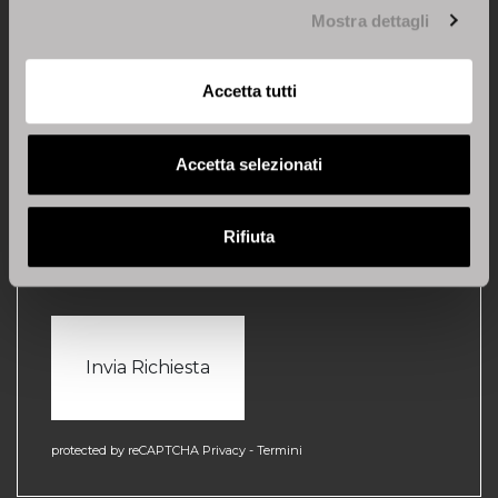
Mostra dettagli
Acconsento *
Accetta tutti
B. Acconsento a che Stosa S.p.A. utilizzi i miei recapiti, anche
telefonici e di posta elettronica per finalità di profilazione, per
l'invio di offerte, sconti, promozioni e di omaggi, inviti a
manifestazioni a premio personalizzate ed attinenti ai miei
interessi professionali e per effettuare ricerche di mercato volte
Accetta selezionati
a migliorare la qualità del servizio offerto. Se non viene
selezionato non si consentirà a Stosa S.p.A. di comunicarle
sconti, promozioni, offerte, inviti e altre iniziative riservate agli
utenti registrati.
Rifiuta
Acconsento
protected by reCAPTCHA
Privacy
-
Termini