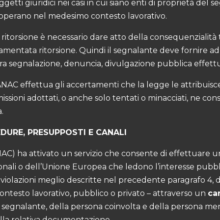
oggetti giuridici nei casi in cui siano enti di proprietà de
he operano nel medesimo contesto lavorativo.
ritorsione è necessario dare atto della consequenzialità
amentata ritorsione. Quindi il segnalante deve fornire ad
ra segnalazione, denuncia, divulgazione pubblica effettu
 ANAC effettua gli accertamenti che la legge le attribuisce 
sioni adottati, o anche solo tentati o minacciati, ne cons
.
DURE, PRESUPPOSTI E CANALI
NAC) ha attivato un servizio che consente di effettuare 
zionali o dell’Unione Europea che ledono l’interesse pubbl
i violazioni meglio descritte nel precedente paragrafo 4, d
ontesto lavorativo, pubblico o privato – attraverso un
ca
na segnalante, della persona coinvolta e della persona m
lla relativa documentazione.