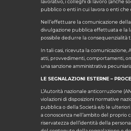
lavorativo, i colleghi di lavoro (anche s
pubblico o enti in cui lavora o enti c
Nell’effettuare la comunicazione della 
divulgazione pubblica effettuata e la l
possibile dedurre la consequenzialità t
In tali casi, ricevuta la comunicazione,
atti, provvedimenti, comportamenti, omis
una sanzione amministrativa pecuniaria
LE SEGNALAZIONI ESTERNE – PROCE
L’Autorità nazionale anticorruzione (A
violazioni di disposizioni normative na
pubblica o della Società e/o le ulterior
a conoscenza nell’ambito del proprio c
riservatezza dell’identità della perso
del contenuto della segnalazione e de