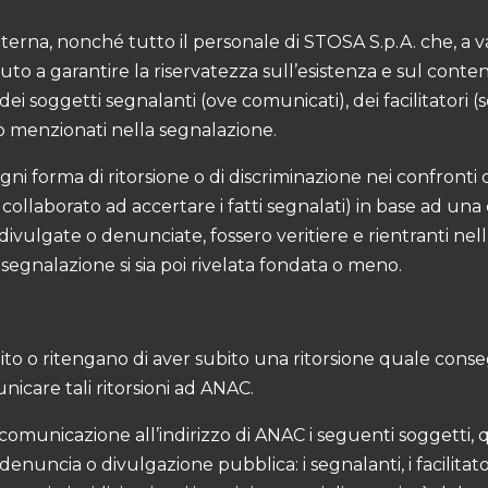
terna, nonché tutto il personale di STOSA S.p.A. che, a va
uto a garantire la riservatezza sull’esistenza e sul conte
 soggetti segnalanti (ove comunicati), dei facilitatori (se
 o menzionati nella segnalazione.
 ogni forma di ritorsione o di discriminazione nei confron
ollaborato ad accertare i fatti segnalati) in base ad una
 divulgate o denunciate, fossero veritiere e rientranti ne
 segnalazione si sia poi rivelata fondata o meno.
I
ubito o ritengano di aver subito una ritorsione quale co
icare tali ritorsioni ad ANAC.
 comunicazione all’indirizzo di ANAC i seguenti soggetti,
 denuncia o divulgazione pubblica: i segnalanti, i facilit