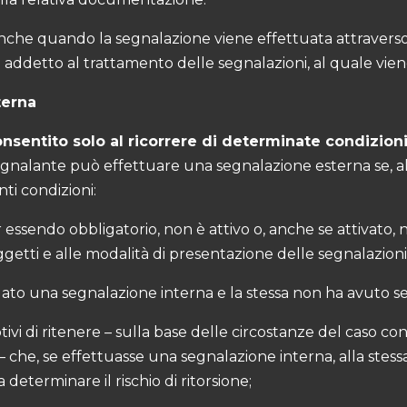
anche quando la segnalazione viene effettuata attraverso c
addetto al trattamento delle segnalazioni, al quale viene
terna
onsentito solo al ricorrere di determinate condizion
a segnalante può effettuare una segnalazione esterna se,
ti condizioni:
ur essendo obbligatorio, non è attivo o, anche se attivato
ggetti e alle modalità di presentazione delle segnalazioni
uato una segnalazione interna e la stessa non ha avuto s
vi di ritenere – sulla base delle circostanze del caso con
 – che, se effettuasse una segnalazione interna, alla ste
determinare il rischio di ritorsione;