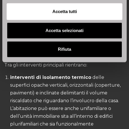
unità immobiliari che compongono l’edificio, se lo
Accetta tutti
stesso è composto da due a otto unità immobiliari.
30.000 euro, moltiplicato per il numero delle
Accetta selezionati
unità immobiliari che compongono l’edificio, se lo
stesso è composto da più di otto unità immobiliari.
Rifiuta
Tra gli interventi principali rientrano:
interventi di isolamento termico
delle
superfici opache verticali, orizzontali (coperture,
pavimenti) e inclinate delimitanti il volume
riscaldato che riguardano l’involucro della casa.
L’abitazione può essere anche unifamiliare o
dell’unità immobiliare sita all’interno di edifici
plurifamiliari che sia funzionalmente