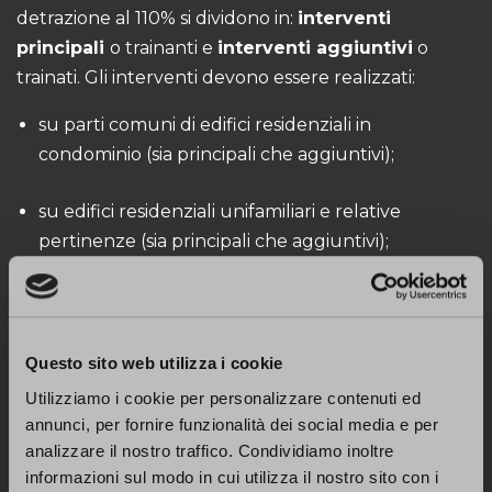
detrazione al 110% si dividono in:
interventi
principali
o trainanti e
interventi aggiuntivi
o
trainati. Gli interventi devono essere realizzati:
su parti comuni di edifici residenziali in
condominio (sia principali che aggiuntivi);
su edifici residenziali unifamiliari e relative
pertinenze (sia principali che aggiuntivi);
su unità immobiliari residenziali funzionalmente
indipendenti e con uno o più accessi autonomi
dall’esterno site all’interno di edifici plurifamiliari e
Questo sito web utilizza i cookie
relative pertinenze (sia principali che aggiuntivi);
Utilizziamo i cookie per personalizzare contenuti ed
annunci, per fornire funzionalità dei social media e per
su singole unità immobiliari residenziali e relative
analizzare il nostro traffico. Condividiamo inoltre
pertinenze all’interno di edifici in condominio
informazioni sul modo in cui utilizza il nostro sito con i