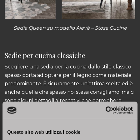
Sedia Queen su
modello Alevè
– Stosa Cucine
Sedie per cucina classiche
Scegliere una sedia per la cucina dallo stile classico
spesso porta ad optare per il legno come materiale
predominante. È sicuramente un’ottima scelta ed è
anche quella che spesso noi stessi consigliamo, ma ci
sono alcuni dettagli alternativi che potrebbero
rendere un po’ più frizzante l’ambiente. Vediamole
insieme.
La
sedia Kendy
è caratterizzata da fusto e seduta in
Questo sito web utilizza i cookie
faggio (disponibile in bianco o nero). Si adatta