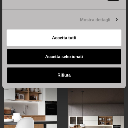
Sedia Kendy su
modello Newport
– Stosa Cucine
Mostra dettagli
Anche la
sedia Noemi
ha una tradizionalità molto
Accetta tutti
ricercata e mai scontata. Il faggio è il materiale con
cui è stata realizzata la struttura delle gambe,
mentre il fusto è in metallo e la seduta in
Accetta selezionati
polipropilene.
Rifiuta