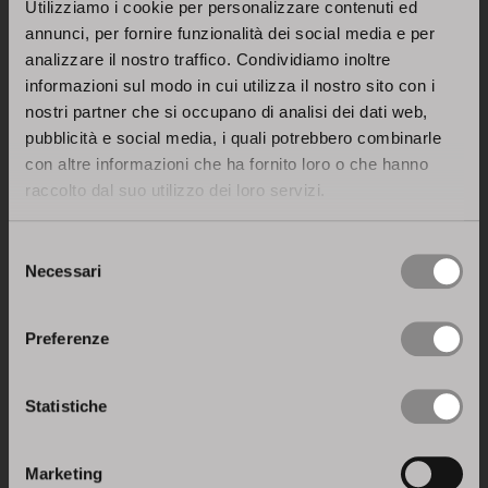
Utilizziamo i cookie per personalizzare contenuti ed
perfettamente sia ad una cucina classica, sia ad una
annunci, per fornire funzionalità dei social media e per
cucina dallo stile un po’ più ricercato, come ad
analizzare il nostro traffico. Condividiamo inoltre
esempio lo shabby chic. Linee morbide e minimal
informazioni sul modo in cui utilizza il nostro sito con i
nostri partner che si occupano di analisi dei dati web,
consentono di restituire un tocco di modernità
pubblicità e social media, i quali potrebbero combinarle
anche in un ambiente tradizionale.
con altre informazioni che ha fornito loro o che hanno
raccolto dal suo utilizzo dei loro servizi.
Selezione
Necessari
del
consenso
Preferenze
Statistiche
Marketing