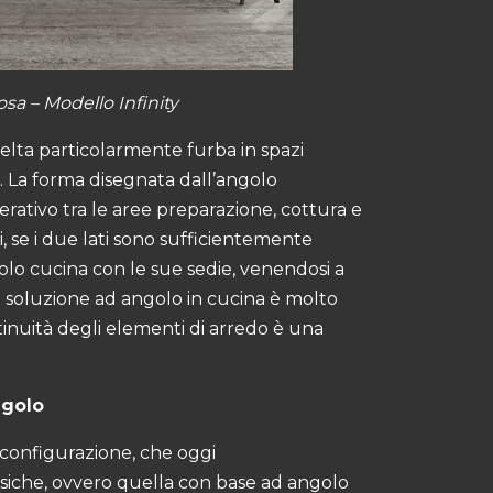
a – Modello Infinity
lta particolarmente furba in spazi
. La forma disegnata dall’angolo
rativo tra le aree preparazione, cottura e
i, se i due lati sono sufficientemente
volo cucina con le sue sedie, venendosi a
a soluzione ad angolo in cucina è molto
tinuità degli elementi di arredo è una
ngolo
configurazione, che oggi
siche, ovvero quella con base ad angolo