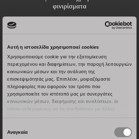
φινιρίσματα
Δείτε τους όλους
Αυτή η ιστοσελίδα χρησιμοποιεί cookies
Χρησιμοποιούμε cookie για την εξατομίκευση
περιεχομένου και διαφημίσεων, την παροχή λειτουργιών
κοινωνικών μέσων και την ανάλυση της
επισκεψιμότητάς μας. Επιπλέον, μοιραζόμαστε
πληροφορίες που αφορούν τον τρόπο που
χρησιμοποιείτε τον ιστότοπό μας με συνεργάτες
κοινωνικών μέσων, διαφήμισης και αναλύσεων, οι
οποίοι ενδεχομένως να τις συνδυάσουν με άλλες
Χερούλια
πληροφορίες που τους έχετε παραχωρήσει ή τις οποίες
έχουν συλλέξει σε σχέση με την από μέρους σας χρήση
Επιλογή
των υπηρεσιών τους.
Αναγκαία
συγκατάθεσης