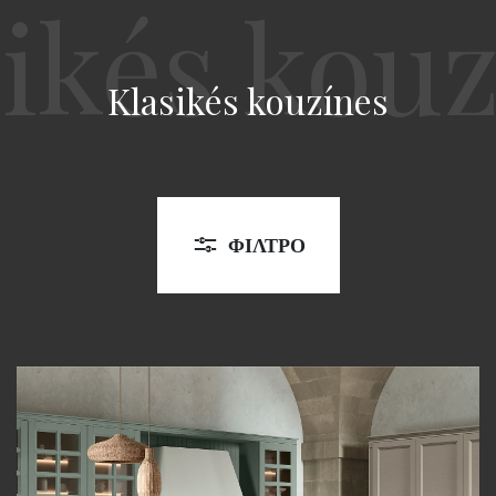
Klasikés kouzínes
ΦΊΛΤΡΟ