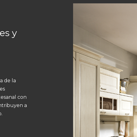
es y
a de la
es
tesanal con
ntribuyen a
.