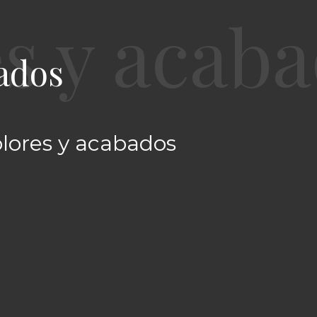
ados
olores y acabados