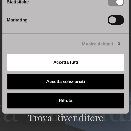
Statistiche
Articolo precedente
Marketing
Prossimo articolo
Mostra dettagli
Torna a News & Press
Accetta tutti
Accetta selezionati
Rifiuta
Trova Rivenditore