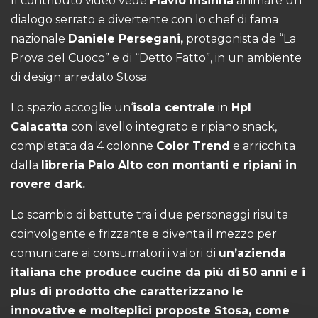
Il contributo video vede
Flavio Insinna
animare un
dialogo serrato e divertente con lo chef di fama
nazionale
Daniele Persegani,
protagonista de “La
Prova del Cuoco” e di “Detto Fatto”, in un ambiente
di design arredato Stosa.
Lo spazio accoglie un‘
isola centrale
in
Hpl
Calacatta
con lavello integrato e ripiano snack,
completata da 4 colonne
Color Trend
e arricchita
dalla
libreria Palo Alto con montanti e ripiani in
rovere dark.
Lo scambio di battute tra i due personaggi risulta
coinvolgente e frizzante e diventa il mezzo per
comunicare ai consumatori i valori di
un’azienda
italiana che produce cucine da più di 50 anni e i
plus di prodotto che caratterizzano le
innovative e molteplici proposte Stosa, come