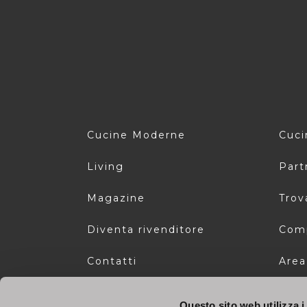
Cucine Moderne
Cuci
Living
Part
Magazine
Trov
Diventa rivenditore
Com
Contatti
Area
Area riservata
Whis
Questo sito web utilizza i