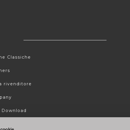
ne Classiche
ners
a rivenditore
pany
 Download
tleblowing
 cookie