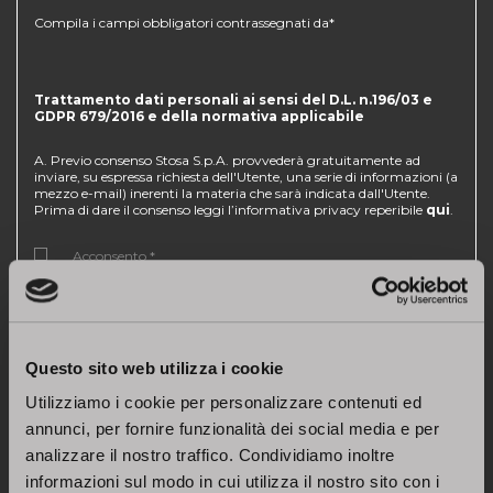
Compila i campi obbligatori contrassegnati da*
Trattamento dati personali ai sensi del D.L. n.196/03 e
GDPR 679/2016 e della normativa applicabile
A. Previo consenso Stosa S.p.A. provvederà gratuitamente ad
inviare, su espressa richiesta dell'Utente, una serie di informazioni (a
mezzo e-mail) inerenti la materia che sarà indicata dall'Utente.
Prima di dare il consenso leggi l’informativa privacy reperibile
qui
.
Acconsento *
B. Acconsento a che Stosa S.p.A. utilizzi i miei recapiti, anche
telefonici e di posta elettronica per finalità di profilazione, per l'invio
di offerte, sconti, promozioni e di omaggi, inviti a manifestazioni a
premio personalizzate ed attinenti ai miei interessi professionali e
Questo sito web utilizza i cookie
per effettuare ricerche di mercato volte a migliorare la qualità del
servizio offerto. Se non viene selezionato non si consentirà a Stosa
Utilizziamo i cookie per personalizzare contenuti ed
S.p.A. di comunicarle sconti, promozioni, offerte, inviti e altre
iniziative riservate agli utenti registrati.
annunci, per fornire funzionalità dei social media e per
analizzare il nostro traffico. Condividiamo inoltre
Acconsento
informazioni sul modo in cui utilizza il nostro sito con i