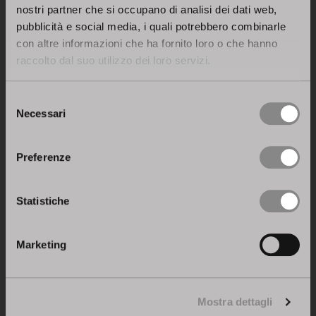
nostri partner che si occupano di analisi dei dati web,
C. Acconsento a che Stosa S.p.A. utilizzi i miei dati per finalità di
pubblicità e social media, i quali potrebbero combinarle
profilazione e cessione dei dati a società del Gruppo o in
collaborazione al fine di riservarmi promozioni di prodotti e/o
con altre informazioni che ha fornito loro o che hanno
servizi attinenti i miei interessi professionali.
raccolto dal suo utilizzo dei loro servizi.
Acconsento *
Selezione
Necessari
del
consenso
Preferenze
protected by reCAPTCHA
Privacy
-
Termini
Statistiche
Marketing
Mostra dettagli