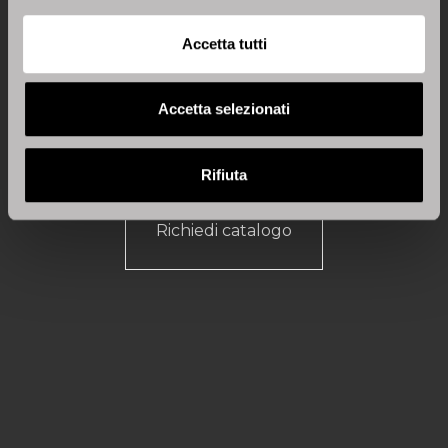
Accetta tutti
Vivi con Stosa un’esperienza
Accetta selezionati
autentica!
Rifiuta
Richiedi catalogo