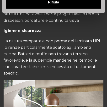
impiegato anche per piani di lavoro stratificati. Offre
Rifiuta
una buona resistenza chimica e al calore moderato,
oltre a una notevole libertà progettuale in termini
di spessori, bordature e continuità visiva.
Igiene e sicurezza
La natura compatta e non porosa del laminato HPL
lo rende particolarmente adatto agli ambienti
cucina. Batteri e muffe non trovano terreno
favorevole, e la superficie mantiene nel tempo le
sue caratteristiche senza necessità di trattamenti
specifici.