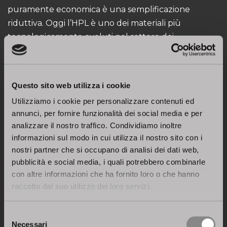
puramente economica è una semplificazione
riduttiva. Oggi l’HPL è uno dei materiali più
tecnologicamente evoluti nel settore dei
rivestimenti per l’arredamento.
Le superfici disponibili includono:
– effetti legno estremamente realistici, anche al
Questo sito web utilizza i cookie
tatto;
Utilizziamo i cookie per personalizzare contenuti ed
– finiture ispirate a pietra, cemento o metallo;
annunci, per fornire funzionalità dei social media e per
– texture opache, setose o anti-impronta;
analizzare il nostro traffico. Condividiamo inoltre
– colori pieni, profondi e stabili nel tempo.
informazioni sul modo in cui utilizza il nostro sito con i
Il laminato HPL non si limita a imitare altri materiali,
nostri partner che si occupano di analisi dei dati web,
ma li interpreta con un linguaggio proprio,
pubblicità e social media, i quali potrebbero combinarle
dialogando in modo coerente con legno, vetro o
con altre informazioni che ha fornito loro o che hanno
raccolto dal suo utilizzo dei loro servizi.
pietra naturale all’interno di progetti
contemporanei.
Selezione
Perché scegliere il laminato HPL in cucina
Necessari
del