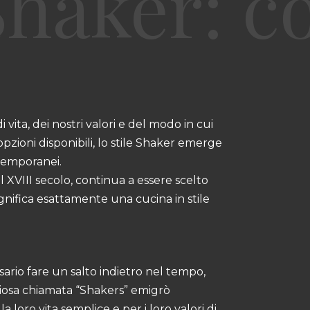
i vita, dei nostri valori e del modo in cui
pzioni disponibili, lo stile Shaker emerge
temporanei.
l XVIII secolo, continua a essere scelto
gnifica esattamente una cucina in stile
ario fare un salto indietro nel tempo,
giosa chiamata “Shakers” emigrò
 la loro vita semplice e per i loro valori di