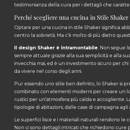
testimonianza della cura per i dettagli che caratter
Perché scegliere una cucina in Stile Shaker
Optare per una cucina in stile Shaker significa abbr
centro la sobrietà. Ma c’è molto di più dietro quest
Il design Shaker è intramontabile
. Non segue l
sempre attuale grazie alla sua semplicità e alla s
invecchia mai, ed è un investimento sicuro per chi
da vivere nel corso degli anni.
Pur essendo uno stile ben definito, lo Shaker si pr
combinato con elementi moderni per creare un l
rustici per un’atmosfera più calda e accogliente. La
tipologie di abitazioni, dalle case di campagna agli
Le superfici lisce e i materiali naturali rendono le
Non ci sono dettagli intricati che richiedono cure pa