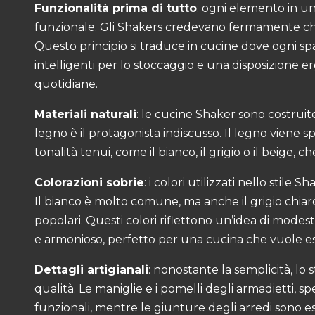
Funzionalità prima di tutto
: ogni elemento in u
funzionale. Gli Shakers credevano fermamente ch
Questo principio si traduce in cucine dove ogni spa
intelligenti per lo stoccaggio e una disposizione er
quotidiane.
Materiali naturali
: le cucine Shaker sono costruite
legno è il protagonista indiscusso. Il legno viene sp
tonalità tenui, come il bianco, il grigio o il beige, 
Colorazioni sobrie
: i colori utilizzati nello stil
Il bianco è molto comune, ma anche il grigio chiaro, 
popolari. Questi colori riflettono un’idea di mod
e armonioso, perfetto per una cucina che vuole ess
Dettagli artigianali
: nonostante la semplicità, lo s
qualità. Le maniglie e i pomelli degli armadietti, sp
funzionali, mentre le giunture degli arredi sono es