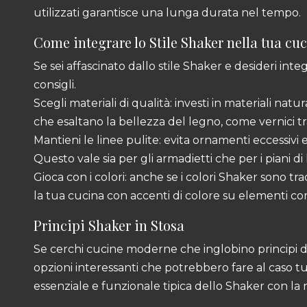
utilizzati garantisce una lunga durata nel tempo.
Come integrare lo Stile Shaker nella tua cu
Se sei affascinato dallo stile Shaker e desideri inte
consigli.
Scegli materiali di qualità: investi in materiali natu
che esaltano la bellezza del legno, come vernici tra
Mantieni le linee pulite: evita ornamenti eccessivi e
Questo vale sia per gli armadietti che per i piani di
Gioca con i colori: anche se i colori Shaker sono t
la tua cucina con accenti di colore su elementi come 
Principi Shaker in Stosa
Se cerchi cucine moderne che inglobino principi de
opzioni interessanti che potrebbero fare al caso tuo
essenziale e funzionale tipica dello Shaker con la