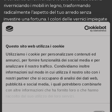
riverniciando i mobili in legno, trasformando
radicalmente l’aspetto del tuo arredo senza
investire una fortuna. I colori delle vernici impiegate
sono in grado di offrirti un’ampia gamma di finiture
tra cui scegliere.
Svantaggi di una cucina in legno
Questo sito web utilizza i cookie
Maggiore manutenzione
Utilizziamo i cookie per personalizzare contenuti ed
Le cucine in legno richiedono più cura rispetto ad
annunci, per fornire funzionalità dei social media e per
altre tipologie di cucina. I mobili in legno delle
analizzare il nostro traffico. Condividiamo inoltre
informazioni sul modo in cui utilizza il nostro sito con i
cucine classiche sono più impegnativi fin dalla fase
nostri partner che si occupano di analisi dei dati web,
di montaggio e necessitano di una cura più diligente
pubblicità e social media, i quali potrebbero combinarle
nella manutenzione. É importante ad esempio
con altre informazioni che ha fornito loro o che hanno
accendere la cappa durante le operazioni di cottura
raccolto dal suo utilizzo dei loro servizi.
e non esporre la cucina alla luce diretta del sole, in
modo da evitare variazioni di colore nel corso del
Selezione