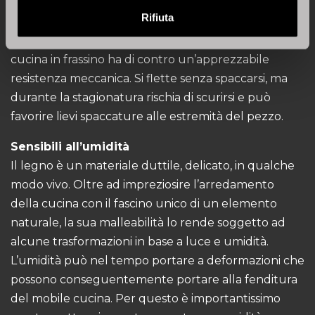
causa di una minore pieghevolezza i mobili in noce
Rifiuta
non sono in grado di assicurare la conservazione di
modifiche realizzate artificialmente. L’arredamento
cucina in frassino ha di contro un’apprezzabile
resistenza meccanica. Si flette senza spaccarsi, ma
durante la stagionatura rischia di scurirsi e può
favorire lievi spaccature alle estremità del pezzo.
Sensibili all’umidità
Il legno è un materiale duttile, delicato, in qualche
modo vivo. Oltre ad impreziosire l’arredamento
della cucina con il fascino unico di un elemento
naturale, la sua malleabilità lo rende soggetto ad
alcune trasformazioni in base a luce e umidità.
L’umidità può nel tempo portare a deformazioni che
possono conseguentemente portare alla fenditura
del mobile cucina. Per questo è importantissimo