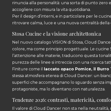
rinuncia alla personalità: una sorta di punto zero
accogliere con misura la vita quotidiana.
Per il design d’interni, e in particolare per le cuc
ritrovare calma, luce e una nuova centralità dell
Stosa Cucine e la visione architettonica
Nel nuovo catalogo VISION di Stosa, Cloud Dance
colore, ma come principio progettuale. Le cucine St
l’attenzione alle materie, traducono questa tonalit
purezza delle linee si intreccia con una ricerca tatti
Finiture come il
laccato opaco Pomice, il Burro
stessa atmosfera eterea di Cloud Dancer: un bian
superfici che accompagnano lo sguardo senza impo
protagoniste, ma lo diventano con naturalezza.
Tendenze 2026: contrasti, matericità, comfo
Il valore di Cloud Dancer non sta nella neutralità, 