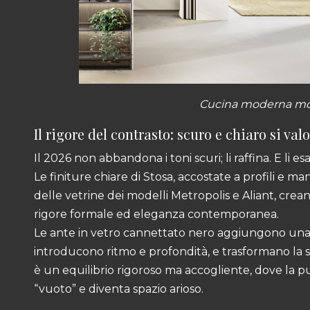
Cucina moderna mod
Il rigore del contrasto: scuro e chiaro si va
Il 2026 non abbandona i toni scuri; li raffina. E li es
Le finiture chiare di Stosa, accostate a profili e ma
delle vetrine dei modelli Metropolis e Aliant, crea
rigore formale ed eleganza contemporanea.
Le ante in vetro cannettato nero aggiungono una 
introducono ritmo e profondità, e trasformano la su
è un equilibrio rigoroso ma accogliente, dove la p
“vuoto” e diventa spazio arioso.