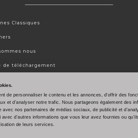
ines Classiques
ners
 sommes nous
 de téléchargement
okies.
t de personnaliser le contenu et les annonces, d'offrir des fonct
ux et d'analyser notre trafic. Nous partageons également des in
site avec nos partenaires de médias sociaux, de publicité et d'anal
 avec d'autres informations que vous leur avez fournies ou qu'il
lisation de leurs services.
© 2022 Stosa S.p.A. P.IVA 04494400486
pos de l'entreprise
|
Politique de cookies
|
Politique de confident