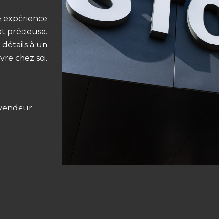
e expérience
at précieuse.
 détails à un
re chez soi.
evendeur