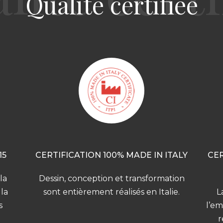
Qualité certifiée
15
CERTIFICATION 100% MADE IN ITALY
CER
la
Dessin, conception et transformation
 la
sont entièrement réalisés en Italie.
L
s
l’em
r