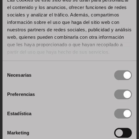
el contenido y los anuncios, ofrecer funciones de redes
sociales y analizar el tráfico. Además, compartimos
información sobre el uso que haga del sitio web con
nuestros partners de redes sociales, publicidad y análisis
web, quienes pueden combinarla con otra información
que les haya proporcionado o que hayan recopilado a
CERTIFICACIÓN ISO 9001: 2015
partir del uso que haya hecho de sus servicios.
Sistema de gestión de calidad: Stosa está orientada
Selección
hacia la investigación y la innovación de procesos y
Necesarias
de
productos.
consentimiento
Preferencias
Estadística
Marketing