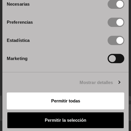
Descubre todos los sistemas de
Necesarias
de
apertura
consentimiento
Preferencias
Ver más
Estadística
Marketing
Mostrar detalles
Permitir todas
Calidad certificada
Permitir la selección