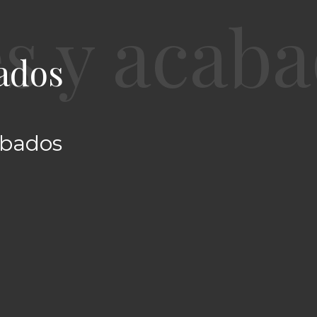
ados
abados