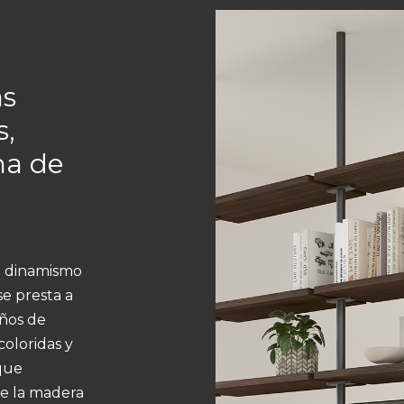
as
s,
ma de
ta dinamismo
se presta a
eños de
coloridas y
que
de la madera