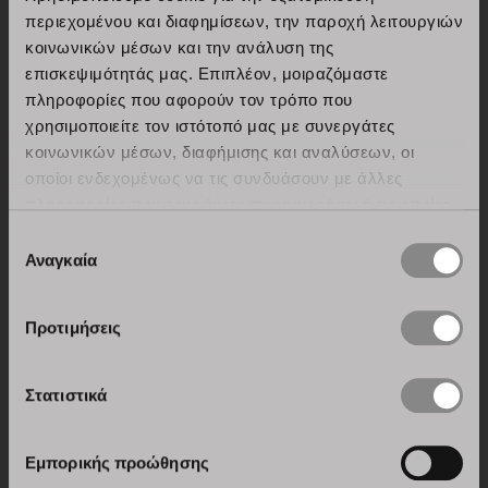
περιεχομένου και διαφημίσεων, την παροχή λειτουργιών
κοινωνικών μέσων και την ανάλυση της
επισκεψιμότητάς μας. Επιπλέον, μοιραζόμαστε
πληροφορίες που αφορούν τον τρόπο που
χρησιμοποιείτε τον ιστότοπό μας με συνεργάτες
κοινωνικών μέσων, διαφήμισης και αναλύσεων, οι
οποίοι ενδεχομένως να τις συνδυάσουν με άλλες
πληροφορίες που τους έχετε παραχωρήσει ή τις οποίες
ΠΙΣΤΟΠΟΙΗΣΗ ISO 9001: 2015
έχουν συλλέξει σε σχέση με την από μέρους σας χρήση
Επιλογή
των υπηρεσιών τους.
Αναγκαία
συγκατάθεσης
Σύστημα διαχείρισης ποιότητας: Η Stosa είναι
προσανατολισμένη στην έρευνα και στην καινοτομία
Προτιμήσεις
διαδικασιών και προϊόντων.
Στατιστικά
Εμπορικής προώθησης