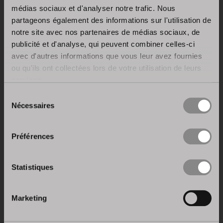
médias sociaux et d'analyser notre trafic. Nous
avec
Intellismart,
mais aussi –
en termes
partageons également des informations sur l'utilisation de
temporels, – le dernier résultat d’un parcours
notre site avec nos partenaires de médias sociaux, de
qui a permis aux exportations de Stosa Cucine
publicité et d'analyse, qui peuvent combiner celles-ci
dans le Sud-Est asiatique d’enregistrer une
avec d'autres informations que vous leur avez fournies
nette augmentation de + 40% par rapport à
ou qu'ils ont collectées lors de votre utilisation de leurs
2018.
services.
Sélection
Connecticut Street n. 267, Greenhills East
Nécessaires
du
Mandaluyong City, 1556, Metro Manila
consentement
Philippines
Préférences
Statistiques
Article précédent
Marketing
Prochain article