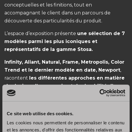
conceptuelles et les finitions, tout en
accompagnant le client dans un parcours de
découverte des particularités du produit.
L’espace d’exposition présente
une sélection de 7
modèles parmi les plus iconiques et
représentatifs de la gamme Stosa.
Infinity, Aliant, Natural, Frame, Metropolis, Color
Trend et le dernier modèle en date, Newport
,
racontent
les différentes approches en matière
de design, d’ergonomie et de durabilité d’une
entreprise qui a fait de la flexibilité
conceptuelle et de la customisation le moteur
principal de ses produits.
Ce site web utilise des cookies.
Le point de vente de Manille
est le premier
Les cookies nous permettent de personnaliser le contenu
et les annonces, d'offrir des fonctionnalités relatives aux
magasin ouvert en collaboration