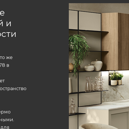
е
й и
ости
то же
78 в
ет
остранство
термо
сными.
 для