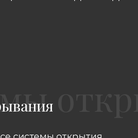
рывания
все системы открытия