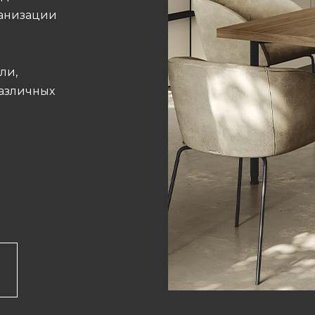
ганизации
ли,
различных