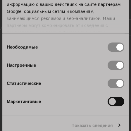
информацию о ваших действиях на сайте партнерам
Google: социальным сетям и компаниям,
Сертифицированное
занимающимся рекламой и веб-аналитикой. Наши
партнеры могут комбинировать эти сведения с
качество
предоставленной вами информацией, а также
данными, которые они получили при использовании
Выбор
вами их сервисов.
Необходимые
согласия
Настроечные
Статистические
Маркетинговые
Показать сведения