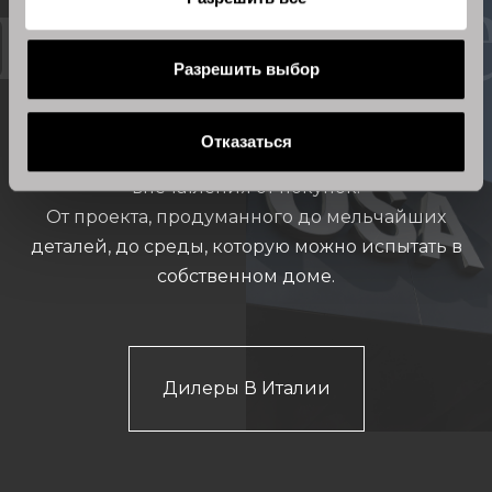
найти дилера
Разрешить выбор
Отказаться
Магазины Stosa Cucine предлагают ценные
впечатления от покупок.
От проекта, продуманного до мельчайших
деталей, до среды, которую можно испытать в
собственном доме.
Дилеры В Италии