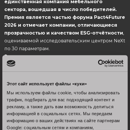
единственная компания мебельного
сектора, вошедшая в число победителей.
Премия является частью форума Pact4Future
2026 и отмечает компании, отличающиеся
прозрачностью и качеством ESG-отчётности
,
оцениваемой исследовательским центром NeXt
по 30 параметрам.
Этот результат подтверждает
приверженность компании сочетанию
экономической эффективности и социальной
ответственности, с растущим вниманием к
Этот сайт использует файлы «куки»
качеству трудовой жизни и социальным
Мы используем файлы cookie, чтобы анализировать
программам.
трафик, подбирать для вас подходящий контент и
рекламу, а также дать вам возможность делиться
Премия также даёт право использовать
информацией в социальных сетях. Мы передаем
официальный знак 2026 года, укрепляя
информацию о ваших действиях на сайте партнерам
позиции Stosa Cucine в сфере ESG и её диалог с
Google: социальным сетям и компаниям,