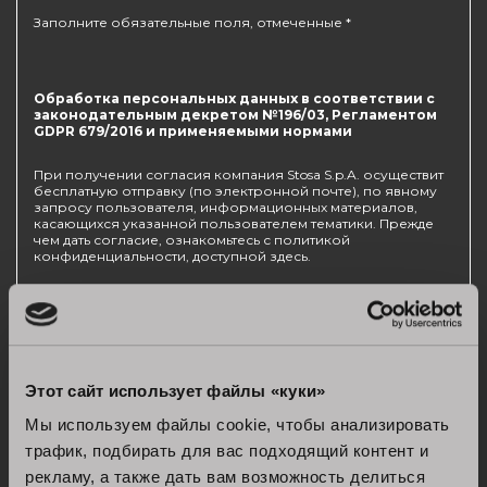
Заполните обязательные поля, отмеченные *
Обработка персональных данных в соответствии с
законодательным декретом №196/03, Регламентом
GDPR 679/2016 и применяемыми нормами
При получении согласия компания Stosa S.p.A. осуществит
бесплатную отправку (по электронной почте), по явному
запросу пользователя, информационных материалов,
касающихся указанной пользователем тематики. Прежде
чем дать согласие, ознакомьтесь с политикой
конфиденциальности, доступной
здесь
.
Согласен/на *
B. Даю согласие на то, чтобы компания Stosa S.p.A.
использовала мои контактные данные, включая номера
телефонов и адреса электронной почты, с целью создания
Этот сайт использует файлы «куки»
моего профиля, отправки информации по предложениям,
скидкам, промоакциям и бонусам, отправки приглашений
Мы используем файлы cookie, чтобы анализировать
на персонализированные маркетинговые мероприятия с
призами, касающиеся моих профессиональных интересов,
трафик, подбирать для вас подходящий контент и
а также для проведения исследований рынка,
рекламу, а также дать вам возможность делиться
направленных на повышение качества предлагаемых услуг.