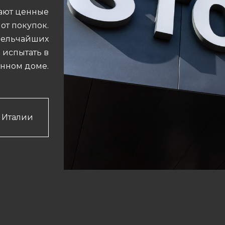
гают ценные
от покупок.
 мельчайших
 испытать в
енном доме.
 Италии