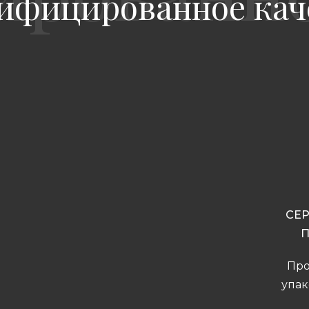
ифицированное кач
СЕ
Про
упак