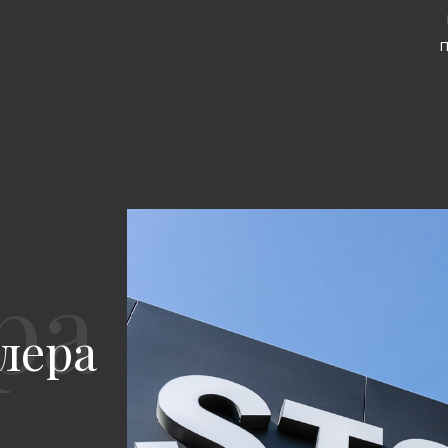
п
лера