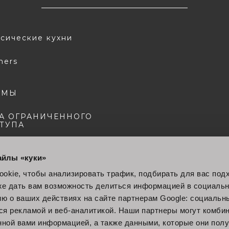
сические кухни
ners
 МЫ
А ОГРАНИЧЕННОГО
ТУПА
айлы «куки»
okie, чтобы анализировать трафик, подбирать для вас по
кже дать вам возможность делиться информацией в социальн
 о ваших действиях на сайте партнерам Google: социальн
я рекламой и веб-аналитикой. Наши партнеры могут комбин
нной вами информацией, а также данными, которые они пол
© 2022 Stosa S.p.A. P.IVA 04494400486